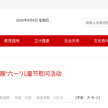
2026年8月6日 星期四
教育园地
卫计健康
法治天地
文化寿
展“六一”儿童节慰问活动
新闻网
作者：孙锐
阅读次数：
120
次
[字体：
大
中
小
]