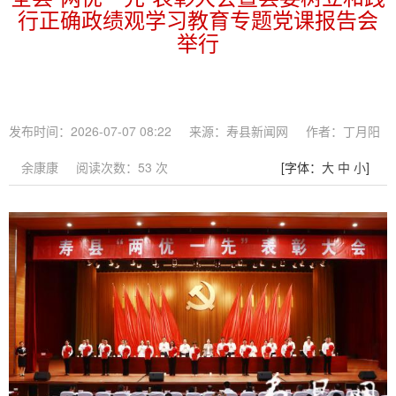
行正确政绩观学习教育专题党课报告会
举行
发布时间：2026-07-07 08:22
来源：寿县新闻网
作者：丁月阳
余康康
阅读次数：
53
次
[字体：
大
中
小
]