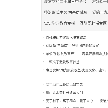
聚焦党的二十届三中全会
火焰蓝一
整治形式主义 为基层减负
党的十九
党史学习教育专栏
互联网辟谣专区
县残联助力残疾人脱贫致富
刘岗镇“三举措”引导贫困户脱贫致富
羊倌的“脱贫致富经”——寿县开展精准扶
一颗瓜子激发致富梦想
寿县实施“助力脱贫攻坚·实现文化小康”行
安丰塘畔瓜蒌结出致富果
用山青水美打开致富大门
亮了村子，富了群众，暖了人心——安徽