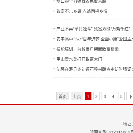
堰口镇全力铺就农民致富路
致富不忘乡恩 赤诚回报乡情
产业不再“单打独斗” 致富方能“万紫千红”
安丰高中举办“百年追梦 全面小康”爱国
技能培训，为贫困户架起致富桥梁
用山青水美打开致富大门
沈强在寿县炎刘镇石埠村蹲点走访时强调
首页
上页
1
2
3
4
5
下
地址：
皖网宣备341201400